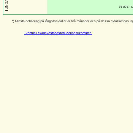
36 875:-
(
*) Minsta debitering på långtidsavtal är är två månader och på dessa avtal lämnas in
Eventuell skadekostnadsreducering tillkommer
.