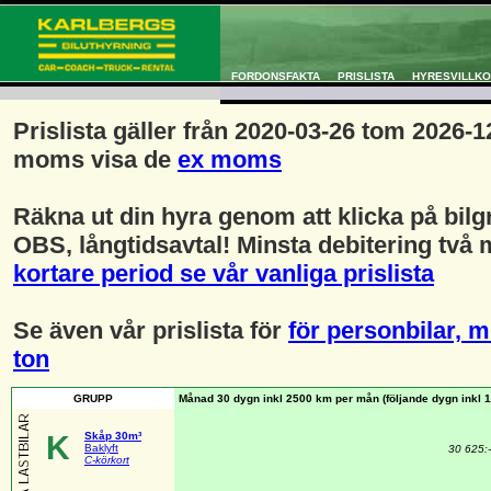
FORDONSFAKTA
PRISLISTA
HYRESVILLK
Prislista gäller från 2020-03-26 tom 2026-
moms visa de
ex moms
Räkna ut din hyra genom att klicka på bil
OBS, långtidsavtal! Minsta debitering två
kortare period se vår vanliga prislista
Se även vår prislista för
för personbilar, mi
ton
GRUPP
Månad 30 dygn inkl 2500 km per mån (följande dygn inkl 
K
Skåp 30m³
Baklyft
30 625:-
C-körkort